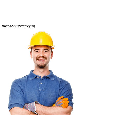
часов
минут
секунд