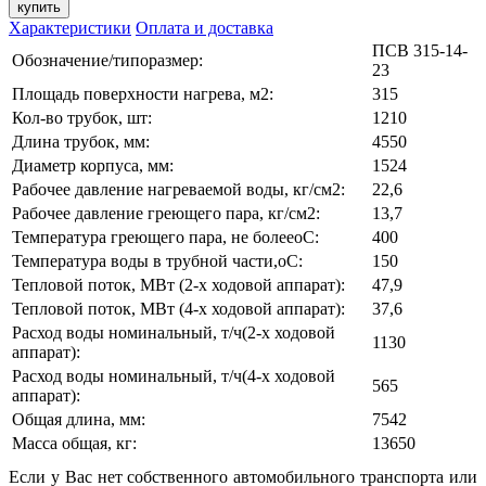
купить
Характеристики
Оплата и доставка
ПСВ 315-14-
Обозначение/типоразмер:
23
Площадь поверхности нагрева, м2:
315
Кол-во трубок, шт:
1210
Длина трубок, мм:
4550
Диаметр корпуса, мм:
1524
Рабочее давление нагреваемой воды, кг/см2:
22,6
Рабочее давление греющего пара, кг/см2:
13,7
Температура греющего пара, не болееoС:
400
Температура воды в трубной части,oС:
150
Тепловой поток, МВт (2-х ходовой аппарат):
47,9
Тепловой поток, МВт (4-х ходовой аппарат):
37,6
Расход воды номинальный, т/ч(2-х ходовой
1130
аппарат):
Расход воды номинальный, т/ч(4-х ходовой
565
аппарат):
Общая длина, мм:
7542
Масса общая, кг:
13650
Если у Вас нет собственного автомобильного транспорта или