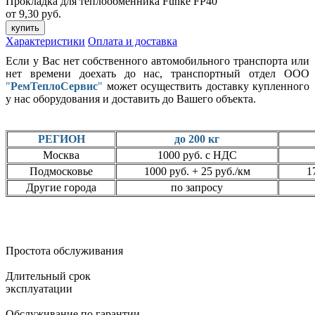
Прокладка для теплообменника Funke FP40
от 9,30 руб.
купить
Характеристики
Оплата и доставка
Если у Вас нет собственного автомобильного транспорта или
нет времени доехать до нас, транспортный отдел ООО
"
РемТеплоСервис
"
может осуществить доставку купленного
у нас оборудования и доставить до Вашего объекта.
РЕГИОН
до 200 кг
Москва
1000 руб. с НДС
Подмосковье
1000 руб. + 25 руб./км
1
Другие города
по запросу
Простота обслуживания
Длительный срок
эксплуатации
Обслуживание по гарантии,