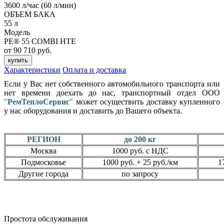
3600 л/час (60 л/мин)
ОБЪЕМ БАКА
55 л
Модель
PE® 55 COMBI HTE
от 90 710 руб.
купить
Характеристики
Оплата и доставка
Если у Вас нет собственного автомобильного транспорта или
нет времени доехать до нас, транспортный отдел ООО
"
РемТеплоСервис
"
может осуществить доставку купленного
у нас оборудования и доставить до Вашего объекта.
РЕГИОН
до 200 кг
Москва
1000 руб. с НДС
Подмосковье
1000 руб. + 25 руб./км
1
Другие города
по запросу
Простота обслуживания